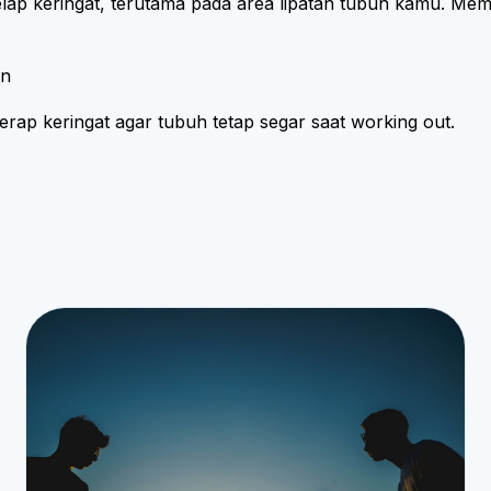
p keringat, terutama pada area lipatan tubuh kamu. Memb
an
ap keringat agar tubuh tetap segar saat working out.