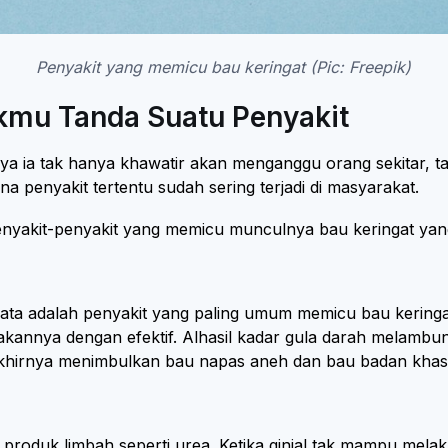
Penyakit yang memicu bau keringat (Pic: Freepik)
iakmu Tanda Suatu Penyakit
 ia tak hanya khawatir akan menganggu orang sekitar, tap
 penyakit tertentu sudah sering terjadi di masyarakat.
ia penyakit-penyakit yang memicu munculnya bau keringat y
yata adalah penyakit yang paling umum memicu bau keringat.
kannya dengan efektif. Alhasil kadar gula darah melambung
ni akhirnya menimbulkan bau napas aneh dan bau badan khas
g produk limbah seperti urea. Ketika ginjal tak mampu mel