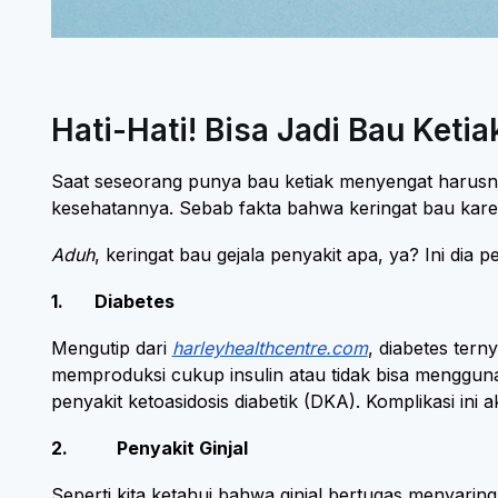
Hati-Hati! Bisa Jadi Bau Ket
Saat seseorang punya bau ketiak menyengat harusnya
kesehatannya. Sebab fakta bahwa keringat bau karena
Aduh
, keringat bau gejala penyakit apa, ya? Ini d
1. Diabetes
Mengutip dari
harleyhealthcentre.com
, diabetes tern
memproduksi cukup insulin atau tidak bisa mengguna
penyakit ketoasidosis diabetik (DKA). Komplikasi i
2. Penyakit Ginjal
Seperti kita ketahui bahwa ginjal bertugas menyarin