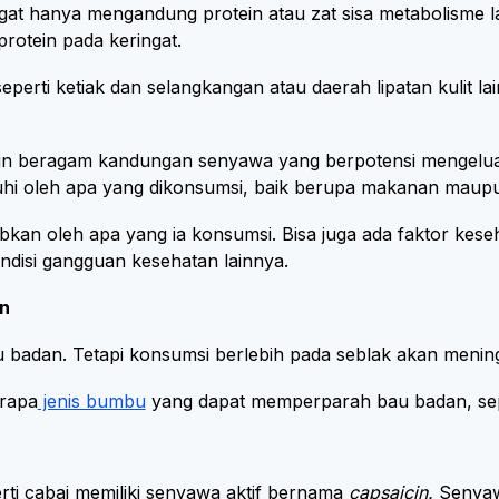
gat hanya mengandung protein atau zat sisa metabolisme 
rotein pada keringat.
 seperti ketiak dan selangkangan atau daerah lipatan kulit 
kin beragam kandungan senyawa yang berpotensi mengelua
ruhi oleh apa yang dikonsumsi, baik berupa makanan mau
kan oleh apa yang ia konsumsi. Bisa juga ada faktor kes
ondisi gangguan kesehatan lainnya.
n
 badan. Tetapi konsumsi berlebih pada seblak akan mening
erapa
jenis bumbu
yang dapat memperparah bau badan, sep
ti cabai memiliki senyawa aktif bernama
capsaicin.
Senyawa